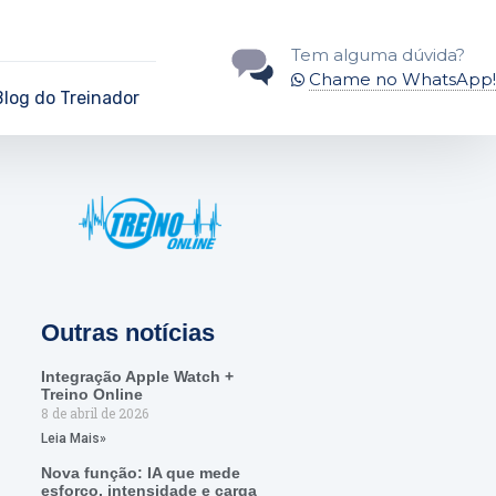
Tem alguma dúvida?
Chame no WhatsApp!
Blog do Treinador
Outras notícias
Integração Apple Watch +
Treino Online
8 de abril de 2026
Leia Mais»
Nova função: IA que mede
esforço, intensidade e carga