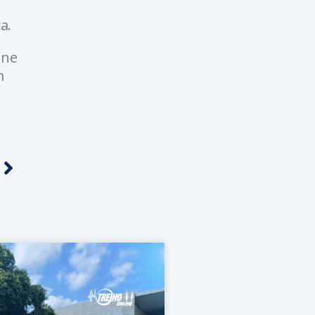
a.
une
m