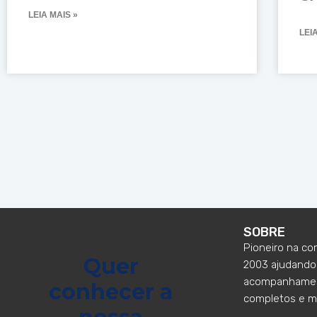
LEIA MAIS »
LEI
SOBRE
Pioneiro na co
Quer
2003 ajudando 
acompanhament
conhecer a
completos e m